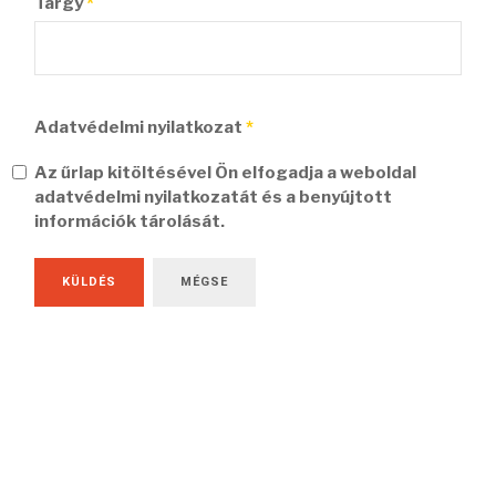
Tárgy
*
Adatvédelmi nyilatkozat
*
Az űrlap kitöltésével Ön elfogadja a weboldal
adatvédelmi nyilatkozatát és a benyújtott
információk tárolását.
KÜLDÉS
MÉGSE